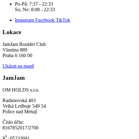
Po-Pá: 7:37 - 22:33
So, Ne: 8:08 - 22:33
Instagram
Facebook
TikTok
Lokace
JamJam Boulder Club
Vlastina 889
Praha 6 160 00
Ukázat na mapě
JamJam
OM HOLDS s.r.o.
Radimovská 403
Velká Ledhuje 549 54
Police nad Metují
Číslo účtu:
8167852017/2700
IČ: 05233691