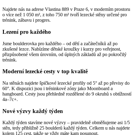
Najdete nás na adrese Vlastina 889 v Praze 6, v moderním prostoru
o více než 1 050 m², z toho 750 m² tvoří lezecké stěny určené pro
trénink, zábavu i progres.
Lezení pro každého
Jsme boulderovka pro každého – od dětí a začátečníků až po
zkušené lezce. Nabízíme dětské kroužky i kurzy pro veřejnost,
přizpůsobené všem úrovním, od úplných základů až po pokročilý
trénink.
Moderní lezecké cesty v top kvalitě
Na stěnách najdete špičkové lezecké profily od 5° až po převisy do
60°. K dispozici jsou i tréninkové zóny jako Moonboard a
hangboard. Cesty jsou přehledně rozdělené do 9 okruhů s obtížností
4a–7c+.
Nové výzvy každý týden
Každý týden stavíme nové výzvy – pravidelně obměňujeme asi 1/5
stěn, tedy přibližně 25 boulderů každý týden. Celkem u nás najdete
kolem 125 cest, takže se vždy máte kam posunout.