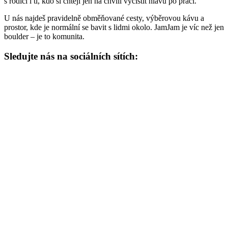
s rodiči i ti, kdo si chtějí jen na chvíli vyčistit hlavu po práci.
U nás najdeš pravidelně obměňované cesty, výběrovou kávu a
prostor, kde je normální se bavit s lidmi okolo. JamJam je víc než jen
boulder – je to komunita.
Sledujte nás na sociálních sítích: