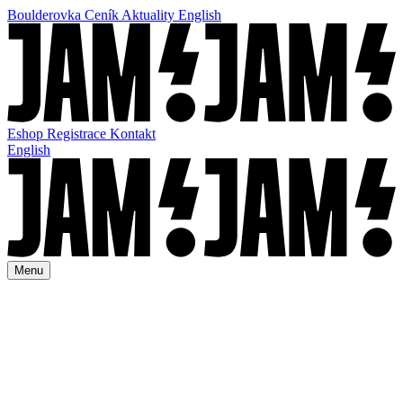
Boulderovka
Ceník
Aktuality
English
Eshop
Registrace
Kontakt
English
Menu