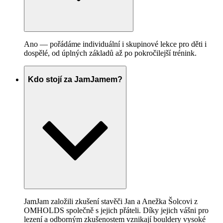
Ano — pořádáme individuální i skupinové lekce pro děti i
dospělé, od úplných základů až po pokročilejší trénink.
Kdo stojí za JamJamem?
JamJam založili zkušení stavěči Jan a Anežka Šolcovi z
OMHOLDS společně s jejich přáteli. Díky jejich vášni pro
lezení a odborným zkušenostem vznikají bouldery vysoké