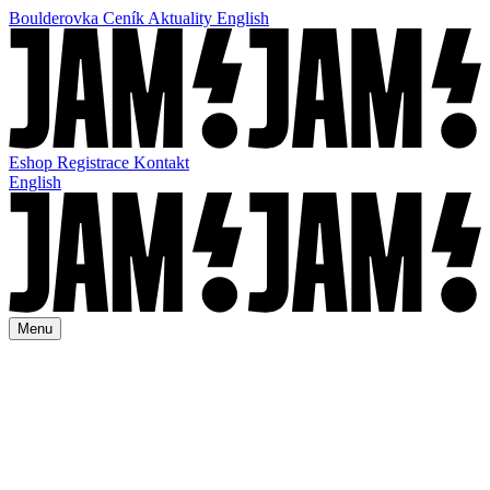
Boulderovka
Ceník
Aktuality
English
Eshop
Registrace
Kontakt
English
Menu