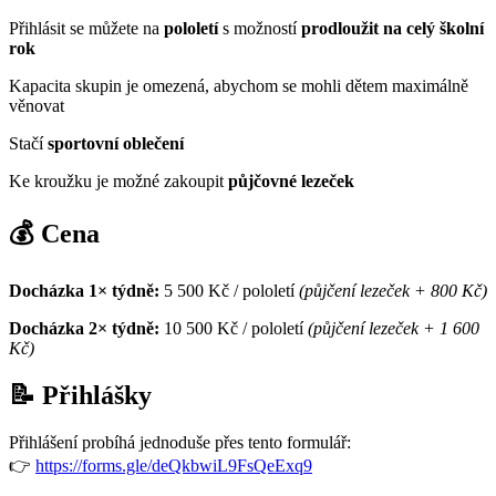
Přihlásit se můžete na
pololetí
s možností
prodloužit na celý školní
rok
Kapacita skupin je omezená, abychom se mohli dětem maximálně
věnovat
Stačí
sportovní oblečení
Ke kroužku je možné zakoupit
půjčovné lezeček
💰 Cena
Docházka 1× týdně:
5 500 Kč / pololetí
(půjčení lezeček + 800 Kč)
Docházka 2× týdně:
10 500 Kč / pololetí
(půjčení lezeček + 1 600
Kč)
📝 Přihlášky
Přihlášení probíhá jednoduše přes tento formulář:
👉
https://forms.gle/deQkbwiL9FsQeExq9