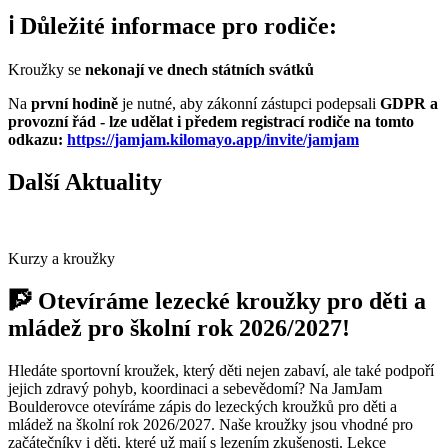
ℹ️
Důležité informace pro rodiče:
Kroužky se
nekonají ve dnech státních svátků
Na
první hodině
je nutné, aby zákonní zástupci podepsali
GDPR a
provozní řád - lze udělat i předem registrací rodiče na tomto
odkazu:
https://jamjam.kilomayo.app/invite/jamjam
Další Aktuality
Kurzy a kroužky
🧗 Otevíráme lezecké kroužky pro děti a
mládež pro školní rok 2026/2027!
Hledáte sportovní kroužek, který děti nejen zabaví, ale také podpoří
jejich zdravý pohyb, koordinaci a sebevědomí? Na JamJam
Boulderovce otevíráme zápis do lezeckých kroužků pro děti a
mládež na školní rok 2026/2027. Naše kroužky jsou vhodné pro
začátečníky i děti, které už mají s lezením zkušenosti. Lekce