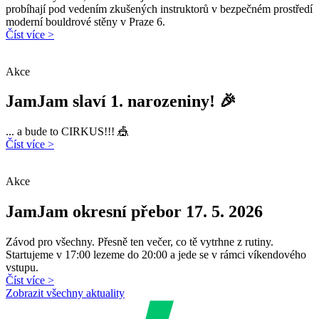
probíhají pod vedením zkušených instruktorů v bezpečném prostředí
moderní bouldrové stěny v Praze 6.
Číst více >
Akce
JamJam slaví 1. narozeniny! 🎉
... a bude to CIRKUS!!! 🎪
Číst více >
Akce
JamJam okresní přebor 17. 5. 2026
Závod pro všechny. Přesně ten večer, co tě vytrhne z rutiny.
Startujeme v 17:00 lezeme do 20:00 a jede se v rámci víkendového
vstupu.
Číst více >
Zobrazit všechny aktuality