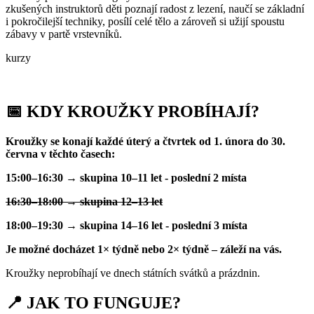
zkušených instruktorů děti poznají radost z lezení, naučí se základní
i pokročilejší techniky, posílí celé tělo a zároveň si užijí spoustu
zábavy v partě vrstevníků.
kurzy
📅 KDY KROUŽKY PROBÍHAJÍ?
Kroužky se konají každé úterý a čtvrtek od 1. února do 30.
června v těchto časech:
15:00–16:30 → skupina 10–11 let - poslední 2 místa
16:30–18:00 → skupina 12–13 let
18:00–19:30 → skupina 14–16 let - poslední 3 místa
Je možné docházet 1× týdně nebo 2× týdně – záleží na vás.
Kroužky neprobíhají ve dnech státních svátků a prázdnin.
📍 JAK TO FUNGUJE?