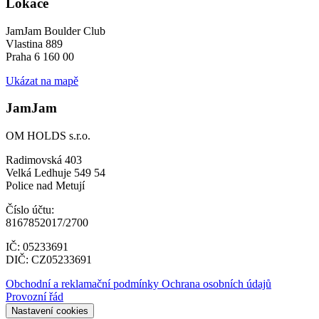
Lokace
JamJam Boulder Club
Vlastina 889
Praha 6 160 00
Ukázat na mapě
JamJam
OM HOLDS s.r.o.
Radimovská 403
Velká Ledhuje 549 54
Police nad Metují
Číslo účtu:
8167852017/2700
IČ: 05233691
DIČ: CZ05233691
Obchodní a reklamační podmínky
Ochrana osobních údajů
Provozní řád
Nastavení cookies