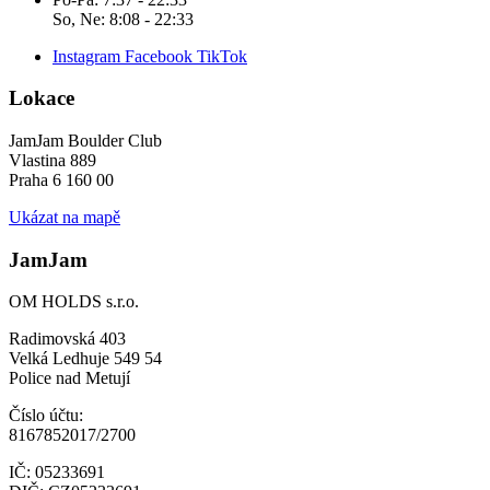
So, Ne: 8:08 - 22:33
Instagram
Facebook
TikTok
Lokace
JamJam Boulder Club
Vlastina 889
Praha 6 160 00
Ukázat na mapě
JamJam
OM HOLDS s.r.o.
Radimovská 403
Velká Ledhuje 549 54
Police nad Metují
Číslo účtu:
8167852017/2700
IČ: 05233691