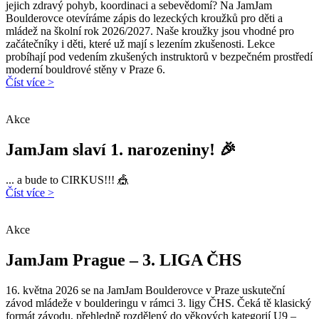
jejich zdravý pohyb, koordinaci a sebevědomí? Na JamJam
Boulderovce otevíráme zápis do lezeckých kroužků pro děti a
mládež na školní rok 2026/2027. Naše kroužky jsou vhodné pro
začátečníky i děti, které už mají s lezením zkušenosti. Lekce
probíhají pod vedením zkušených instruktorů v bezpečném prostředí
moderní bouldrové stěny v Praze 6.
Číst více >
Akce
JamJam slaví 1. narozeniny! 🎉
... a bude to CIRKUS!!! 🎪
Číst více >
Akce
JamJam Prague – 3. LIGA ČHS
16. května 2026 se na JamJam Boulderovce v Praze uskuteční
závod mládeže v boulderingu v rámci 3. ligy ČHS. Čeká tě klasický
formát závodu, přehledně rozdělený do věkových kategorií U9 –