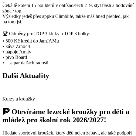
Čeká tě kolem 15 boulderů v obtížnostech 2–9, styl flash a bodování
zóna / top.
Výsledky jedeš přes appku Climblife, takže máš hned přehled, jak
na tom jsi.
🏆 Odměny pro TOP 3 kluky a TOP 3 holky:
• 500 Kč kredit do JamJAMu
• káva Zrno44
• nápoje Amity
• pivo Board
• …a pár dalších radostí
Další Aktuality
Kurzy a kroužky
🧗 Otevíráme lezecké kroužky pro děti a
mládež pro školní rok 2026/2027!
Hledáte sportovní kroužek, který děti nejen zabaví, ale také podpoří