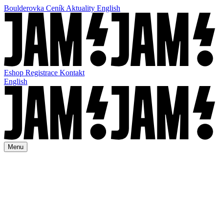
Boulderovka
Ceník
Aktuality
English
Eshop
Registrace
Kontakt
English
Menu