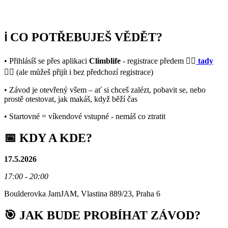
ℹ️ CO POTŘEBUJEŠ VĚDĚT?
• Přihlásíš se přes aplikaci
Climblife
- registrace předem 👉🏻
tady
👈🏻 (ale můžeš přijít i bez předchozí registrace)
• Závod je otevřený všem – ať si chceš zalézt, pobavit se, nebo
prostě otestovat, jak makáš, když běží čas
• Startovné = víkendové vstupné - nemáš co ztratit
📅 KDY A KDE?
17.5.2026
17:00 - 20:00
Boulderovka JamJAM, Vlastina 889/23, Praha 6
🎯 JAK BUDE PROBÍHAT ZÁVOD?