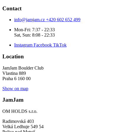
Contact
info@jamjam.cz
+420 602 652 499
Mon-Fri: 7:37 - 22:33
Sat, Sun: 8:08 - 22:33
Instagram
Facebook
TikTok
Location
JamJam Boulder Club
Vlastina 889
Praha 6 160 00
Show on map
JamJam
OM HOLDS s.r.o.
Radimovská 403
Velká Ledhuje 549 54
Police nad Metují