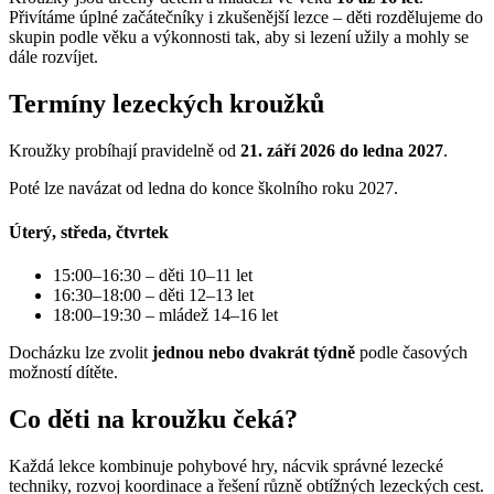
Přivítáme úplné začátečníky i zkušenější lezce – děti rozdělujeme do
skupin podle věku a výkonnosti tak, aby si lezení užily a mohly se
dále rozvíjet.
Termíny lezeckých kroužků
Kroužky probíhají pravidelně od
21.
září 2026 do ledna 2027
.
Poté lze navázat od ledna do konce školního roku 2027.
Úterý, středa, čtvrtek
15:00–16:30 – děti 10–11 let
16:30–18:00 – děti 12–13 let
18:00–19:30 – mládež 14–16 let
Docházku lze zvolit
jednou nebo dvakrát týdně
podle časových
možností dítěte.
Co děti na kroužku čeká?
Každá lekce kombinuje pohybové hry, nácvik správné lezecké
techniky, rozvoj koordinace a řešení různě obtížných lezeckých cest.