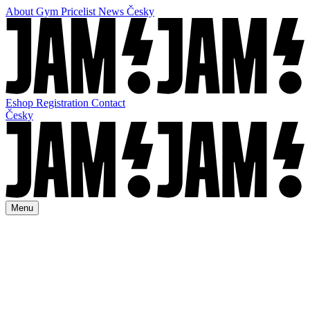
About Gym
Pricelist
News
Česky
Eshop
Registration
Contact
Česky
Menu