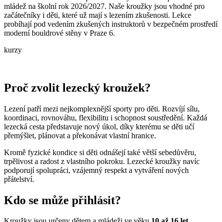
mládež na školní rok 2026/2027. Naše kroužky jsou vhodné pro
začátečníky i děti, které už mají s lezením zkušenosti. Lekce
probíhají pod vedením zkušených instruktorů v bezpečném prostředí
moderní bouldrové stěny v Praze 6.
kurzy
Proč zvolit lezecký kroužek?
Lezení patří mezi nejkomplexnější sporty pro děti. Rozvíjí sílu,
koordinaci, rovnováhu, flexibilitu i schopnost soustředění. Každá
lezecká cesta představuje nový úkol, díky kterému se děti učí
přemýšlet, plánovat a překonávat vlastní hranice.
Kromě fyzické kondice si děti odnášejí také větší sebedůvěru,
trpělivost a radost z vlastního pokroku. Lezecké kroužky navíc
podporují spolupráci, vzájemný respekt a vytváření nových
přátelství.
Kdo se může přihlásit?
Kroužky jsou určeny dětem a mládeži ve věku
10 až 16 let
.